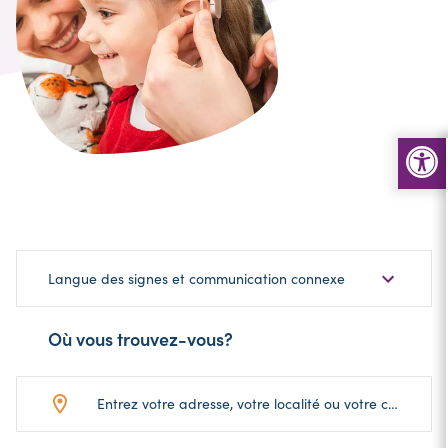
Choisir
Langue des signes et communication connexe
une
sous-
Où vous trouvez-vous?
catégorie