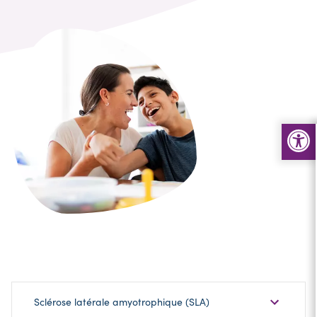
Choisir
Sclérose latérale amyotrophique (SLA)
une