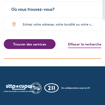
sous-
Où vous trouvez-vous?
catégorie
Trouver des services
Effacer la recherche