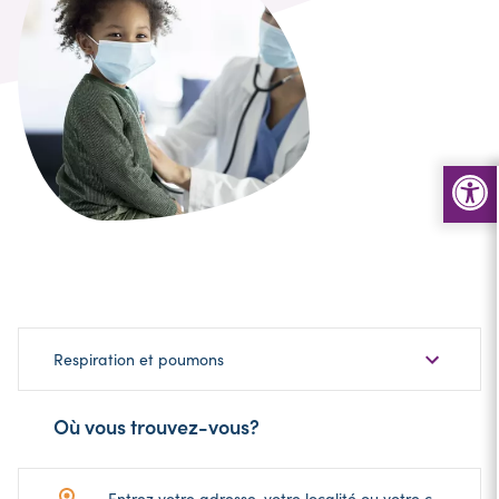
Choisir
Respiration et poumons
une
sous-
Où vous trouvez-vous?
catégorie