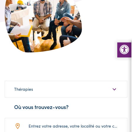
Choisir
Thérapies
une
sous-
Où vous trouvez-vous?
catégorie