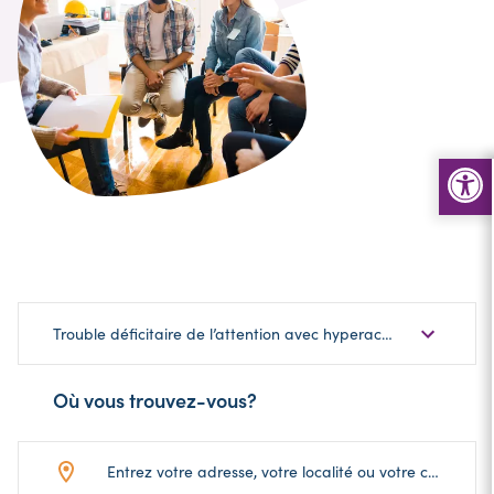
Choisir
Trouble déficitaire de l’attention avec hyperactivité (TDAH)
une
sous-
Où vous trouvez-vous?
catégorie