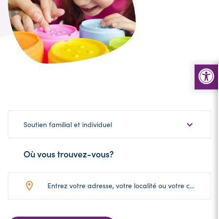
Choisir
Soutien familial et individuel
une
sous-
Où vous trouvez-vous?
catégorie